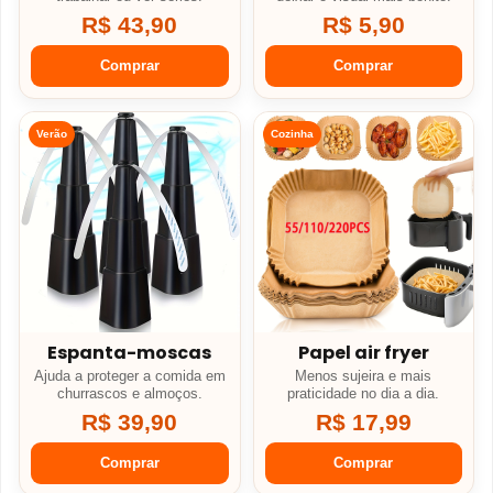
R$ 43,90
R$ 5,90
Comprar
Comprar
Verão
Cozinha
Espanta-moscas
Papel air fryer
Ajuda a proteger a comida em
Menos sujeira e mais
churrascos e almoços.
praticidade no dia a dia.
R$ 39,90
R$ 17,99
Comprar
Comprar