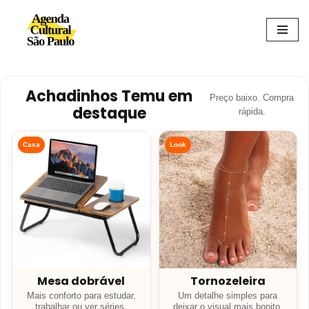
Avançar
para
o
conteúdo
Achadinhos Temu em
Preço baixo. Compra
destaque
rápida.
Casa
Look
Mesa dobrável
Tornozeleira
Mais conforto para estudar,
Um detalhe simples para
trabalhar ou ver séries.
deixar o visual mais bonito.