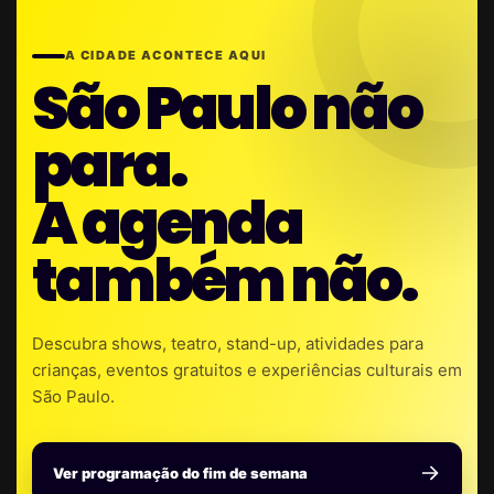
A CIDADE ACONTECE AQUI
São Paulo não
para.
A agenda
também não.
Descubra shows, teatro, stand-up, atividades para
crianças, eventos gratuitos e experiências culturais em
São Paulo.
Ver programação do fim de semana