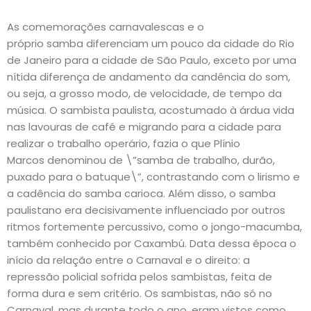
As comemorações carnavalescas e o
próprio samba diferenciam um pouco da cidade do Rio
de Janeiro para a cidade de São Paulo, exceto por uma
nítida diferença de andamento da candência do som,
ou seja, a grosso modo, de velocidade, de tempo da
música. O sambista paulista, acostumado à árdua vida
nas lavouras de café e migrando para a cidade para
realizar o trabalho operário, fazia o que Plínio
Marcos denominou de \”samba de trabalho, durão,
puxado para o batuque\”, contrastando com o lirismo e
a cadência do samba carioca. Além disso, o samba
paulistano era decisivamente influenciado por outros
ritmos fortemente percussivo, como o jongo-macumba,
também conhecido por Caxambú. Data dessa época o
início da relação entre o Carnaval e o direito: a
repressão policial sofrida pelos sambistas, feita de
forma dura e sem critério. Os sambistas, não só no
Carnaval, mas durante todo o ano, eram vistos como